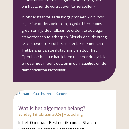
om het tanende vertrouwen te herstellen?
In onderstaande serie blogs probeer ik dit voor
mijzelf te onderzoeken, mijn gedachten -soms
groen en rijp door elkaar- te orden, te bevragen
en verder aan te scherpen. Met als doel de vraag
te beantwoorden of het helder benoemen van
‘het belang’ van besluitvorming en door het
Openbaar bestuur kan leiden tot meer draagvlak
en daarmee meer trouwen in de instituties en de
democratische rechtstaat.
Wat is het algemeen belang?
zondag 18 februari 2024
|
Het belang
In het Openbaar Bestuur (Kabinet, Staten-